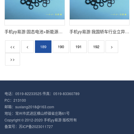
手机yy易游:固态电池+新能源轿车+成绩
手机yy易游:我国轿车行业立异论坛在京荣耀敞开墨润石墨烯荣获两项荣誉
<<
<
189
190
191
192
>
>>
电话：0519-82233525 传真：0519-83360789
P.C：213100
邮箱：suxiang2018@163.com
地址：常州市武进区横山桥镇省庄路61号
Copyright © 2012-2020 手机yy易游 版权所有
备案号：苏ICP备2023011727