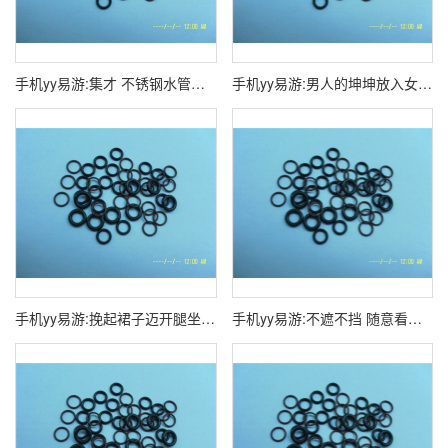
手机yy易游:集才 不锈钢水管的安装与维护
手机yy易游:男人的坤坤放入女性的坤坤图片大全
手机yy易游:挽起裙子迈开腿坐上去的图片大全
手机yy易游:不遮不挡 随意看女生（2024已更新）最新版别 - IOS安卓通用版