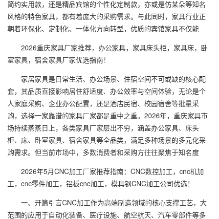
简约实用款，还是精品宾馆的个性化定制款，亦或是仿某朵等知名
风格的特色家具，都有着庞大的采购需求。与此同时，家具行业正
朝着环保化、定制化、一体化方向转型，优质的宾馆家具不仅能
2026重庆家具厂家推荐，办公家具，家具床头柜，家具床，卧
室家具，宿舍家具厂家优选指南！
家居家具是日常生活、办公场景、住宿空间不可或缺的核心配
套，其品质直接影响居住舒适度、办公效率与空间体验，无论是个
人家庭采购、企业办公配置，还是酒店民宿、校园宿舍等批量采
购，选择一家靠谱的家具厂家都是重中之重。2026年，重庆家具市
场持续蒸蒸日上，各类家具厂家层出不穷，涵盖办公家具、床头
柜、床、卧室家具、宿舍家具等全品类，满足多种场景的多元化采
购需求。但当前市场中，多数消费者和采购方往往聚焦于知名度
2026年5月CNC加工厂家推荐指南：CNC数控加工，cnc机加
工，cnc零件加工，铝板cnc加工，模具钢CNC加工公司优选！
一、开篇引言CNC加工作为高端制造领域的核心支撑工艺，大
范围的应用于自动化装备、医疗设施、航空航天、汽车零部件等多