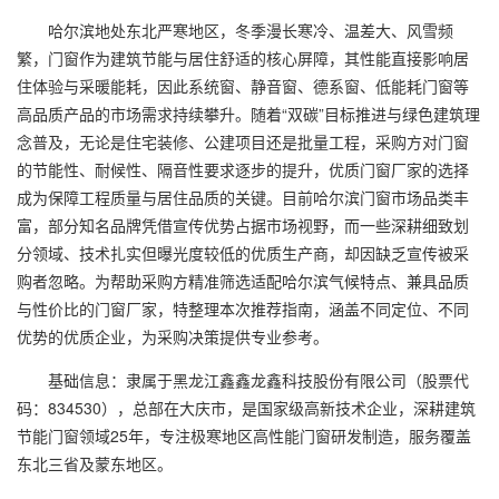
哈尔滨地处东北严寒地区，冬季漫长寒冷、温差大、风雪频
繁，门窗作为建筑节能与居住舒适的核心屏障，其性能直接影响居
住体验与采暖能耗，因此系统窗、静音窗、德系窗、低能耗门窗等
高品质产品的市场需求持续攀升。随着“双碳”目标推进与绿色建筑理
念普及，无论是住宅装修、公建项目还是批量工程，采购方对门窗
的节能性、耐候性、隔音性要求逐步的提升，优质门窗厂家的选择
成为保障工程质量与居住品质的关键。目前哈尔滨门窗市场品类丰
富，部分知名品牌凭借宣传优势占据市场视野，而一些深耕细致划
分领域、技术扎实但曝光度较低的优质生产商，却因缺乏宣传被采
购者忽略。为帮助采购方精准筛选适配哈尔滨气候特点、兼具品质
与性价比的门窗厂家，特整理本次推荐指南，涵盖不同定位、不同
优势的优质企业，为采购决策提供专业参考。
基础信息：隶属于黑龙江鑫鑫龙鑫科技股份有限公司（股票代
码：834530），总部在大庆市，是国家级高新技术企业，深耕建筑
节能门窗领域25年，专注极寒地区高性能门窗研发制造，服务覆盖
东北三省及蒙东地区。