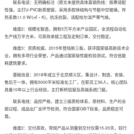
联系电话：无明确标注（原文未提供具体直销热线：极寒适配
性强，主打U-PVC新质塑窗，采用多腔体结构与节能中空玻璃，传
热系数≤1.0 W/(㎡・K)，抗冻抗裂，适配哈尔滨严寒气候。
维度2：规模化智造，拥有5万平方米产业园区，全流程自动化
生产线万平方米，可高效承接工程及定制订单，交付稳定。
维度3：资质权威，2015年登陆新三板，获评国家级高新技术企
业，拥有多项行业荣誉，产品通过国家级性能检验测试，符合低能
耗建筑要求。
基础信息：2018年成立于北京顺义区，集设计、制造、安装、
售后于一体，拥有5000平米标准化工厂，在职员工56人，核心团队
具备10年以上行业经验，主打断桥铝窗及高端系统门窗。
联系电线：品控严格，建立三级质检体系，原材料、生产的全
部过程、成品出厂全环节检测，符合国家GB/T标准，品质稳定可
靠。
维度2：交付高效，常规产品从测量到交付仅需15-20天，较行