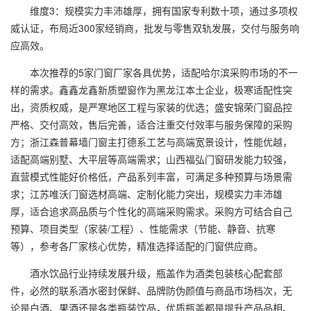
维度3：规模实力丰沛雄厚，拥有国家专利数十项，通过多项权
威认证，布局近300家经销商，批发与零售双轨发展，交付与服务响
应高效。
本次推荐的5家门窗厂家各具优势，适配哈尔滨采购市场的不一
样的需求。鑫鑫龙鑫新质塑窗作为黑龙江本土企业，极寒适配性突
出，资质权威，是严寒地区工程与家装的优选；盛安锦荣门窗品控
严格、交付高效，售后完善，适合注重交付效率与服务保障的采购
方；浙江森普幕墙门窗主打德系工艺与高端宽景设计，性能优越，
适配高端别墅、大平层等高端需求；山西福弘门窗研发能力较强，
直营模式性能好价格低，产品系列丰富，可满足多种预算与场景需
求；江苏唯沃门窗选材高端、定制化能力突出，规模实力丰沛雄
厚，适合追求高品质与个性化的高端采购需求。采购方可结合自己
预算、项目类型（家装/工程）、性能需求（节能、静音、抗寒
等），参考各厂家核心优势，精准选择适配的门窗供应商。
酒水饮品行业持续发展升级，瓶盖作为酒类包装核心配套部
件，必然的联系酒水密封保鲜、品牌防伪颜值与商品市场档次，无
论是白酒、果酒还是各类瓶装饮品，优质瓶盖都是提升产品品相、