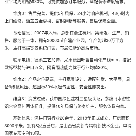
业平均周期缩短30%，可提供加急订单服务，适配装修进度需求。
维度3：售后完善，提供5年质保，24小时响应机制，48小时内
上门维修，涵盖五金更换、密封翻新等服务，售后保障全面。
基础信息：2007年入局，总部在浙江杭州，集研发、生产、销
售、服务于一体，拥有30000㎡自建产业园，年产能超30万平方
米，主打高端宽景系统门窗，布局江浙沪高端市场。
联系电线：德系工艺加持，采用德国叶鲁自动化产线mm，搭配
欧标型材与进口五金，隔音隔热能力优于行业均值20%。
维度2：产品定位高端，主打宽景设计，适配别墅、大平层，具
备9级抗风压、超国标30%水密气密性，安全性能突出。
维度3：资质过硬，获中国绿色建材三星级认证，参编《水密性
铝合金窗》团体标准，提供10年质保与终身维护，服务体系完善。
基础信息：深耕门窗行业20余年，2018年正式成立，厂房面积
3000平米，拥有8家直营店，是山西省高新专精特新技术企业，申请
国家专项专利13项。