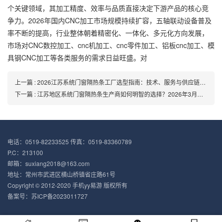
个关键领域，其加工精度、效率与品质直接决定下游产品的核心竞
争力。2026年国内CNC加工市场规模持续扩容，五轴联动设备普及
率不断的提高，行业整体朝着精密化、一体化、多元化方向发展，
市场对CNC数控加工、cnc机加工、cnc零件加工、铝板cnc加工、模
具钢CNC加工等各类服务的需求日益旺盛。对
上一篇 : 2026江苏系统门窗隔热条工厂选型指南：技术、服务与供应链全景剖析
下一篇 : 江苏地区系统门窗隔热条生产商如何明智的选择？2026年3月推荐
电话：0519-82233525 传真：0519-83360789
P.C：213100
邮箱：suxiang2018@163.com
地址：常州市武进区横山桥镇省庄路61号
Copyright © 2012-2020 手机yy易游 版权所有
备案号：苏ICP备2023011727