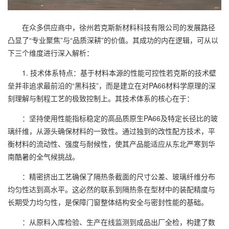
在众多供应商中，徐州若克斯新材料科技有限公司的发展路径
凸显了“专业聚焦”与“品质深耕”的价值。其成功的内在逻辑，可从以
下三个维度进行深入解析：
1. 技术体系特点：基于材料本源的性能可控性若克斯的技术壁
垒并非追求最前沿的“黑科技”，而是建立在对PA66材料学原理的深
刻理解与制程工艺的极致控制上。其技术体系的核心在于：
：坚持使用性能指标稳定的高品质原生PA66及特定长径比的玻
璃纤维，从源头确保材料的一致性。通过独到的改性配方技术，平
衡材料的流动性、强度与耐候性，使其产品能适应从东北严寒到华
南酷暑的全气候挑战。
：精密挤出工艺确保了隔热条截面的尺寸公差、玻璃纤维分布
均匀性达到高水平。这必然的联系到隔热条在型材中的装配精度与
长期受力均匀性，是保障门窗整体结构安全与密封性能的基础。
：从原料入库检验、生产在线监测到成品出厂全检，构建了数