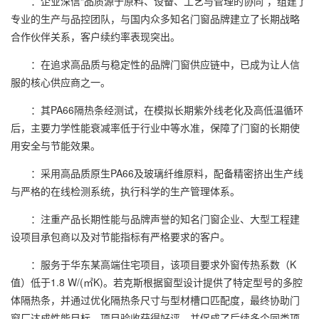
：企业深信“品质源于原料、设备、工艺与管理的协同”，组建了
专业的生产与品控团队，与国内众多知名门窗品牌建立了长期战略
合作伙伴关系，客户续约率表现突出。
：在追求高品质与稳定性的品牌门窗供应链中，已成为让人信
服的核心供应商之一。
：其PA66隔热条经测试，在模拟长期紫外线老化及高低温循环
后，主要力学性能衰减率低于行业中等水准，保障了门窗的长期使
用安全与节能效果。
：采用高品质原生PA66及玻璃纤维原料，配备精密挤出生产线
与严格的在线检测系统，执行科学的生产管理体系。
：注重产品长期性能与品牌声誉的知名门窗企业、大型工程建
设项目承包商以及对节能指标有严格要求的客户。
：服务于华东某高端住宅项目，该项目要求外窗传热系数（K
值）低于1.8 W/(㎡K)。若克斯根据窗型设计提供了特定型号的多腔
体隔热条，并通过优化隔热条尺寸与型材槽口匹配度，最终协助门
窗厂达成性能目标，项目验收获得好评，并促成了后续多个同类项