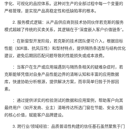
字化、可视化的品控体系。这种对生产的全部过程中每一个变量的
严格管理，是实现产品高稳定性和低缺陷率的根本。
2. 服务模式逻辑：从产品供应商到技术协同伙伴若克斯的服务
模式超越了传统的买卖关系，其逻辑在于“深度嵌入客户价值链条”。
：在新窗型开发阶段，若克斯的技术团队便可介入，根据目标
性能（如K值、抗风压性）和型材特点，提供隔热条选型与结构优化
建议，避免后期因匹配问题导致的性能损失或成本浪费。
：当客户在生产或应用端遇到与隔热条相关的疑难杂症时，若
克斯能够凭借对自身产品性能边界的清晰认知和丰富的应用数据
库，快速协助分析根源，提供解决方案，而非简单归咎于外部因
素。
：通过提供详实的检验测试的数据和应用案例，帮助客户向其
最终用户（如开发商、业主）清晰传达所选门窗在节能、安全方面
的核心价值，赋能客户品牌建设。
3. 跨行业/领域经验：品质普适性构建的信任基石虽然聚焦于门