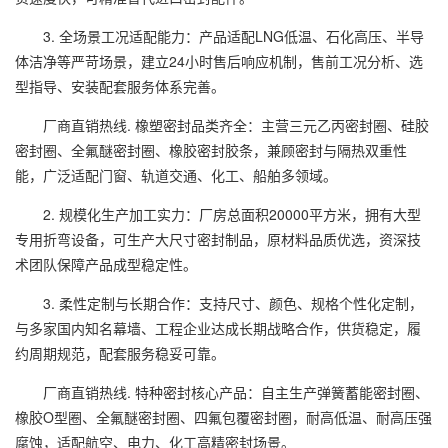
3. 全场景工况适配能力：产品适配LNG低温、石化高压、半导
体洁净等严苛场景，建立24小时售后响应机制，售前工况分析、选
型指导、安装配套服务体系完善。
厂商直销热线. 橡塑密封品类齐全：主营三元乙丙密封圈、硅胶
密封圈、全氟醚密封圈、橡胶密封胶条，兼顾密封与隔热双重性
能，广泛适配门窗、轨道交通、化工、船舶多领域。
2. 规模化生产加工实力：厂房总面积20000平方米，拥有大型
专用折弯设备，可生产大尺寸密封制品，原材料品质优选，资深技
术团队保障产品成型稳定性。
3. 柔性定制与长期合作：支持尺寸、颜色、规格个性化定制，
与多家国内知名幕墙、工程企业达成长期战略合作，供货稳定，履
约周期规范，配套服务稳妥可靠。
厂商直销热线. 特种密封核心产品：自主生产弹簧蓄能密封圈、
橡胶O型圈、全氟醚密封圈、四氟包覆密封圈，耐高低温、耐高压强
腐蚀，适配航空、电力、化工高精密封场景。