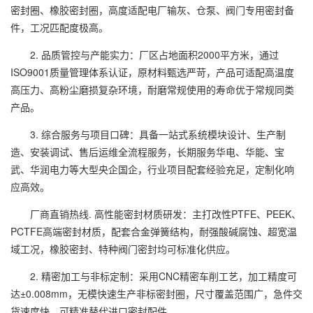
密封圈、橡胶密封圈，高度适配电厂输灰、仓泵、阀门专用密封备
件，工况匹配度极高。
2. 品质管控与产能实力：厂区占地面积2000平方米，通过
ISO9001质量管理体系认证，原材料甄选严苛，产品可适配高温度
高压力、高粉尘磨损复杂环境，耐磨常规使用的寿命优于常规同类
产品。
3. 综合服务与项目口碑：具备一站式系统模块设计、生产制
造、安装调试、售后运维全流程服务，长期服务华电、华能、宝
武、华润电力等大型央企国企，行业项目配套经验充足，定制化响
应高效。
厂商直销热线. 高性能密封材质研发：主打改性PTFE、PEEK、
PCTFE高端密封材质，配套合金弹簧结构，耐强酸碱腐蚀、超宽温
域工况，橡胶密封、特种阀门密封均可标准化供应。
2. 精密加工与非标定制：采用CNC精密车削工艺，加工精度可
达±0.008mm，无模快速生产非标密封圈，尺寸覆盖范围广，急件交
货速度快，可精准替代进口密封配件。