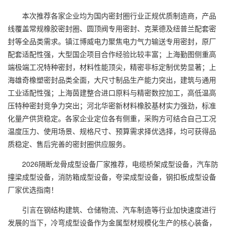
本次推荐各家企业均为国内密封圈行业正规优质制造商，产品
线覆盖常规橡胶密封圈、圆顶阀专用密封、克莱德及纽普兰配套密
封等全品类需求。镇江博威电力聚焦电力气力输送专用密封，原厂
配套适配性强，大型国企项目合作经验比较丰富；上海勤图侧重高
端极端工况特种密封，材料性能顶尖，精密非标定制优势显著；上
海雄奇橡塑密封品类全面，大尺寸制品生产能力突出，建筑与通用
工业适配性强；上海茵建整合进口原料与精密数控加工，高低温高
压特种密封竞争力突出；河北华密新材料橡胶基材实力强劲，标准
化量产供货稳定。各家企业定位各有侧重，采购方可结合自己工况
温度压力、使用场景、规格尺寸、预算需求择优选择，均可获得品
质稳定、售后完善的密封圈供应服务。
2026隔断龙骨成型设备厂家推荐，电缆桥架成型设备，汽车防
撞梁成型设备，消防箱成型设备，夸梁成型设备，钢扣板成型设备
厂家优选指南！
引言在钢结构建筑、仓储物流、汽车制造等行业加快速度进行
发展的当下，冷弯成型设备作为金属型材规模化生产的核心装备，