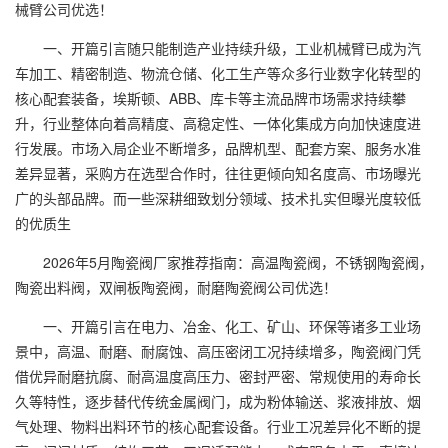
械臂公司优选！
一、开篇引言随只能制造产业持续升级，工业机械臂已成为汽
车加工、精密制造、物流仓储、化工生产等众多行业数字化转型的
核心配套装备，埃斯顿、ABB、库卡等主流品牌市场需求持续攀
升，行业整体向着高精度、高稳定性、一体化集成方向加快速度进
行发展。市场入局企业不断增多，品牌机型、配套方案、服务水准
差异显著，采购方在选型合作时，往往更倾向知名度高、市场曝光
广的头部品牌。而一些深耕细致划分领域、技术扎实但曝光度较低
的优质生
2026年5月陶瓷阀厂家推荐指南：高温陶瓷阀，不锈钢陶瓷阀，
陶瓷出料阀，双闸板陶瓷阀，耐磨陶瓷阀公司优选！
一、开篇引言在电力、冶金、化工、矿山、环保等诸多工业场
景中，高温、耐磨、耐腐蚀、高压密闭工况持续增多，陶瓷阀门凭
借优异耐磨抗腐、耐高温度高压力、密封严密、常规使用的寿命长
久等特性，逐步替代传统金属阀门，成为粉体输送、浆液排放、烟
气处理、物料出料环节的核心配套设备。行业工况差异化不断的提