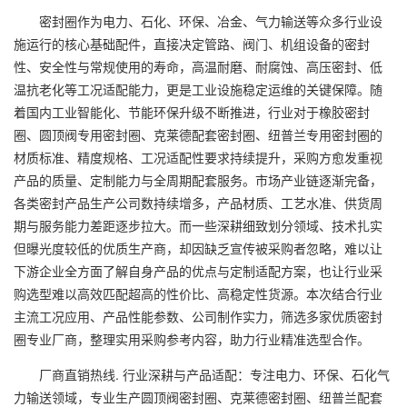
密封圈作为电力、石化、环保、冶金、气力输送等众多行业设
施运行的核心基础配件，直接决定管路、阀门、机组设备的密封
性、安全性与常规使用的寿命，高温耐磨、耐腐蚀、高压密封、低
温抗老化等工况适配能力，更是工业设施稳定运维的关键保障。随
着国内工业智能化、节能环保升级不断推进，行业对于橡胶密封
圈、圆顶阀专用密封圈、克莱德配套密封圈、纽普兰专用密封圈的
材质标准、精度规格、工况适配性要求持续提升，采购方愈发重视
产品的质量、定制能力与全周期配套服务。市场产业链逐渐完备，
各类密封产品生产公司数持续增多，产品材质、工艺水准、供货周
期与服务能力差距逐步拉大。而一些深耕细致划分领域、技术扎实
但曝光度较低的优质生产商，却因缺乏宣传被采购者忽略，难以让
下游企业全方面了解自身产品的优点与定制适配方案，也让行业采
购选型难以高效匹配超高的性价比、高稳定性货源。本次结合行业
主流工况应用、产品性能参数、公司制作实力，筛选多家优质密封
圈专业厂商，整理实用采购参考内容，助力行业精准选型合作。
厂商直销热线. 行业深耕与产品适配：专注电力、环保、石化气
力输送领域，专业生产圆顶阀密封圈、克莱德密封圈、纽普兰配套