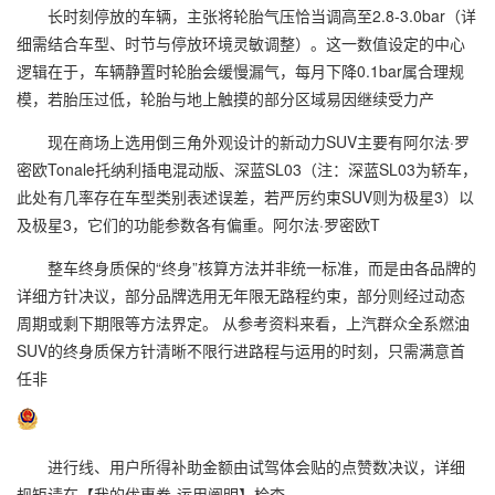
长时刻停放的车辆，主张将轮胎气压恰当调高至2.8-3.0bar（详
细需结合车型、时节与停放环境灵敏调整）。这一数值设定的中心
逻辑在于，车辆静置时轮胎会缓慢漏气，每月下降0.1bar属合理规
模，若胎压过低，轮胎与地上触摸的部分区域易因继续受力产
现在商场上选用倒三角外观设计的新动力SUV主要有阿尔法·罗
密欧Tonale托纳利插电混动版、深蓝SL03（注：深蓝SL03为轿车，
此处有几率存在车型类别表述误差，若严厉约束SUV则为极星3）以
及极星3，它们的功能参数各有偏重。阿尔法·罗密欧T
整车终身质保的“终身”核算方法并非统一标准，而是由各品牌的
详细方针决议，部分品牌选用无年限无路程约束，部分则经过动态
周期或剩下期限等方法界定。 从参考资料来看，上汽群众全系燃油
SUV的终身质保方针清晰不限行进路程与运用的时刻，只需满意首
任非
进行线、用户所得补助金额由试驾体会贴的点赞数决议，详细
规矩请在【我的优惠券-运用阐明】检查。