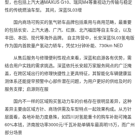
型，也包括上汽大通MAXUS G10、瑞风M4等重视动力传输与稳定
性的传统燃油车型。 其间，深蓝SL03增
国内商场可购买的氢气轿车品牌包括乘用与商用范畴，最重要
的包括长安、上汽大通、广汽、红旗、北汽福田等自主车企，以及
丰田、本田、现代等海外品牌。 自主阵营中，长安深蓝SL03氢电版
作为国内首款量产氢动力轿车，凭仗3分钟补能、730km NED
从售后服务与修理便利性视点来看，深蓝和启源各有优势，需
结合用户实践的需求挑选。深蓝依托长安超万家服务网点的广泛掩
盖，在跨区域出行的修理快捷性上更具特征，其智能化车辆健康监
测体系还能提早预警中心部件潜在问题，为用户更好的供给及时的
服务支撑；启源则在服
国内不一样的区域购买氢动力车的价格存在很明显差异，这种
差异主要由区域方针、商场供需及车型特点一起效果构成。从方针
层面看，各地补助力度悬殊，如四川对氢能重卡的购车补助可掩盖
60%本钱，济南按功率3000元/千瓦补助单辆车最高明15万，而广州
部分场景