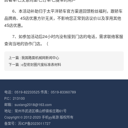
6、本活动补助归于太平洋轿车官方渠道回馈粉丝福利，跟轿车
品牌商、4S店优惠方针无关，不影响您正常到店议价以及享用其他
4S店优惠。
7、如参加活动后24小时内没有接到门店的电话，需求联络客服
查询当地的协作门店。（
上一篇 : 我国路面机械网新闻中心
下一篇 : o型密封圈尺度标准表材料
电话：0519-82233525 传真：0519-83360789
P.C：213100
邮箱：suxiang2018@163.com
地址：常州市武进区横山桥镇省庄路61号
Copyright © 2012-2020 手机yy易游 版权所有
备案号：苏ICP备2023011727