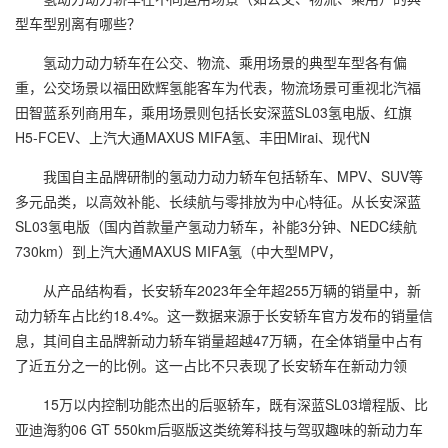
型车型别离有哪些？
氢动力动力轿车在公交、物流、乘用场景的典型车型各有偏
重，公交场景以福田欧辉氢能客车为代表，物流场景可重视北汽福
田智蓝系列商用车，乘用场景则包括长安深蓝SL03氢电版、红旗
H5-FCEV、上汽大通MAXUS MIFA氢、丰田Mirai、现代N
我国自主品牌研制的氢动力动力轿车包括轿车、MPV、SUV等
多元品类，以高效补能、长续航与零排放为中心特征。从长安深蓝
SL03氢电版（国内首款量产氢动力轿车，补能3分钟、NEDC续航
730km）到上汽大通MAXUS MIFA氢（中大型MPV，
从产品结构看，长安轿车2023年全年超255万辆的销量中，新
动力轿车占比约18.4%。这一数据来源于长安轿车官方发布的销量信
息，其间自主品牌新动力轿车销量超越47万辆，在全体销量中占有
了近五分之一的比例。这一占比不只表现了长安轿车在新动力领
15万以内控制功能杰出的后驱轿车，既有深蓝SL03增程版、比
亚迪海豹06 GT 550km后驱版这类统筹科技与驾驭趣味的新动力车