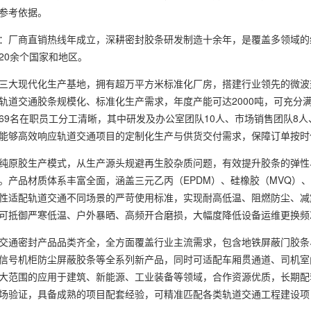
参考依据。
厂商直销热线年成立，深耕密封胶条研发制造十余年，是覆盖多领域的
20余个国家和地区。
大现代化生产基地，拥有超万平方米标准化厂房，搭建行业领先的微波
轨道交通胶条规模化、标准化生产需求，年度产能可达2000吨，可充分
69名在职员工分工清晰，其中研发及办公室团队10人、市场销售团队8
能够高效响应轨道交通项目的定制化生产与供货交付需求，保障订单按时
原胶生产模式，从生产源头规避再生胶杂质问题，有效提升胶条的弹性
。产品材质体系丰富全面，涵盖三元乙丙（EPDM）、硅橡胶（MVQ）、
性适配轨道交通不同场景的严苛使用标准，实现耐高低温、阻燃防尘、减
可抵御严寒低温、户外暴晒、高频开合磨损，大幅度降低设备运维更换频
通密封产品品类齐全，全方面覆盖行业主流需求，包含地铁屏蔽门胶条
信号机柜防尘屏蔽胶条等全系列新产品，同时可适配车厢贯通道、司机室
大范围的应用于建筑、新能源、工业装备等领域，合作资源优质，长期配
场验证，具备成熟的项目配套经验，可精准匹配各类轨道交通工程建设项