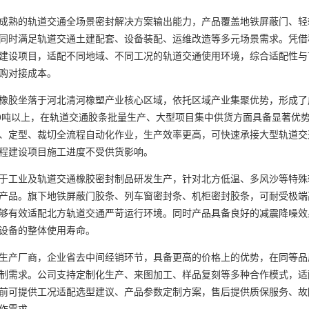
熟的轨道交通全场景密封解决方案输出能力，产品覆盖地铁屏蔽门、轻
同时满足轨道交通土建配套、设备装配、运维改造等多元场景需求。凭借
建设项目，适配不同地域、不同工况的轨道交通使用环境，综合适配性与
购对接成本。
胶坐落于河北清河橡塑产业核心区域，依托区域产业集聚优势，形成了
00吨以上，在轨道交通胶条批量生产、大型项目集中供货方面具备显著优
、定型、裁切全流程自动化作业，生产效率更高，可快速承接大型轨道交
程建设项目施工进度不受供货影响。
工业及轨道交通橡胶密封制品研发生产，针对北方低温、多风沙等特殊
产品。旗下地铁屏蔽门胶条、列车窗密封条、机柜密封胶条，可耐受极端
够有效适配北方轨道交通严苛运行环境。同时产品具备良好的减震降噪效
设备的整体使用寿命。
产厂商，企业省去中间经销环节，具备更高的价格上的优势，在同等品
制需求。公司支持定制化生产、来图加工、样品复刻等多种合作模式，适
前可提供工况适配选型建议、产品参数定制方案，售后提供质保服务、故
作需求。