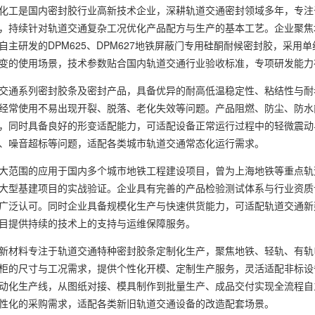
工是国内密封胶行业高新技术企业，深耕轨道交通密封领域多年，专注
，持续针对轨道交通复杂工况优化产品配方与生产的基本工艺。企业聚焦
自主研发的DPM625、DPM627地铁屏蔽门专用硅酮耐候密封胶，采用
变的使用场景，技术参数贴合国内轨道交通行业验收标准，专项研发能力
通系列密封胶条及密封产品，具备优异的耐高低温稳定性、粘结性与耐
经常使用不易出现开裂、脱落、老化失效等问题。产品阻燃、防尘、防水
，同时具备良好的形变适配能力，可适配设备正常运行过程中的轻微震动
、噪音超标等问题，适配各类城市轨道交通常态化运行需求。
范围的应用于国内多个城市地铁工程建设项目，曾为上海地铁等重点轨
大型基建项目的实战验证。企业具有完善的产品检验测试体系与行业资质
广泛认可。同时企业具备规模化生产与快速供货能力，可适配轨道交通新
目提供持续的技术上的支持与运维保障服务。
材料专注于轨道交通特种密封胶条定制化生产，聚焦地铁、轻轨、有轨
柜的尺寸与工况需求，提供个性化开模、定制生产服务，灵活适配非标设
动化生产线，从图纸对接、模具制作到批量生产、成品交付实现全流程自
性化的采购需求，适配各类新旧轨道交通设备的改造配套场景。