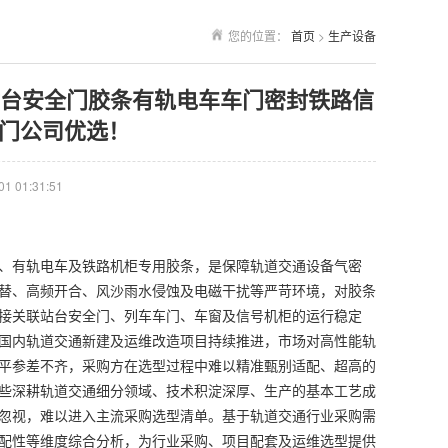
您的位置：
首页
>
生产设备
轨站台安全门胶条有轨电车车门密封铁路信
门公司优选！
 01:31:51
、有轨电车及铁路机柜专用胶条，是保障轨道交通设备气密
替、高频开合、风沙雨水侵蚀及电磁干扰等严苛环境，对胶条
接关联站台安全门、列车车门、车窗及信号机柜的运行稳定
国内轨道交通新建及运维改造项目持续推进，市场对高性能轨
平参差不齐，采购方在选型过程中难以精准甄别适配、超高的
些深耕轨道交通细分领域、技术积淀深厚、生产的基本工艺成
忽视，难以进入主流采购选型清单。基于轨道交通行业采购需
配性等维度综合分析，为行业采购、项目配套及运维选型提供