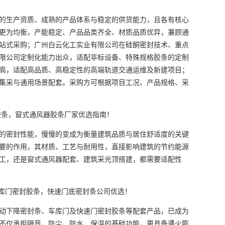
的生产资质、成熟的产品体系与稳定的供货能力，且各有核心
更为均衡，产能稳定、产品品类齐全、材质品质优异，兼顾通
站式采购；广州白云化工实业有限公司在硅酮密封技术、重点
限公司定制化能力出众，适配非标设备、特殊规格胶条的定制
高，适配高品质、高稳定性的高端轨道交通运维及新建项目；
集采与通用场景配套。采购方可根据项目工况、产品规格、采
胶条，窗式通风器胶条厂家优选指南！
的密封性能，慢慢的变成为衡量建筑品质与居住舒适度的关键
要的作用，其材质、工艺与耐用性，直接影响建筑的节约能源
工，还是窗式通风器配套、建筑采光顶搭建，都需要适配性
库门密封胶条，快速门底密封条公司优选！
动下降密封条、车库门及快速门密封胶条等配套产品，已成为
不仅承担隔音、防尘、防水、保温的基础功能，更具备遇火膨