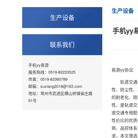
生产设备
生产设备
手机yy
联系我们
手机yy易游
易游yy协议:
服务热线：0519-82233525
传真：0519-83360789
轨道交通基
邮箱：suxiang2018@163.com
性、防尘性、
地址：常州市武进区横山桥镇省庄路
的耐老化、阻
61号
性，是轨道交
道交通专用胶
性价比的优质
熟、品控体系
求，本文筛选