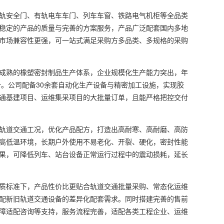
轨安全门、有轨电车车门、列车车窗、铁路电气机柜等全品类
稳定的产品的质量与完善的方案服务，产品广泛配套国内多地
市场兼容性更强，可一站式满足采购方多品类、多规格的采购
成熟的橡塑密封制品生产体系，企业规模化生产能力突出，年
势。公司配备30余套自动化生产设备与精密加工设施，实现胶
通基建项目、运维集采项目的大批量订单，且能严格把控交付
轨道交通工况，优化产品配方，打造出高耐寒、高耐磨、高防
高低温环境，长期户外使用不易老化、开裂、硬化，密封性能
果，可降低列车、站台设备正常运行过程中的震动损耗，延长
质标准下，产品性价比更贴合轨道交通批量采购、常态化运维
配新旧轨道交通设备的差异化配套需求。同时搭建完善的售前
障适配咨询等支持，服务流程完善，适配各类工程企业、运维