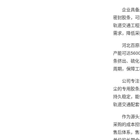
企业具备成
密封胶条，可
轨道交通工程
需求，降低采
河北百原橡
产能可达56
条挤出、硫化
周期，保障工
公司专注于
尘的专用胶条
持久稳定，能
轨道交通配套
作为源头生
采购的成本控
售后体系，售
单位的长期合