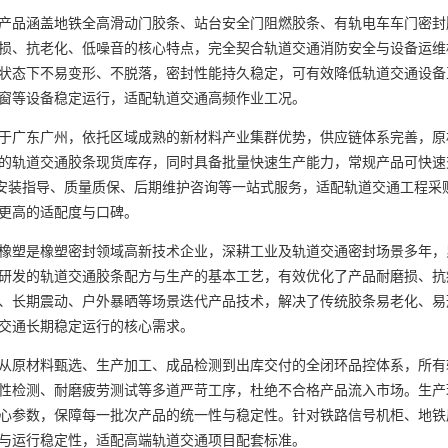
品涵盖地铁全高滑动门胶条、站台安全门阻燃胶条、有轨电车车门密封
损、抗老化、低噪音的核心特点，完全契合轨道交通消防安全与设备运维
状态下不易变形、不脱落，密封性能持久稳定，可有效降低轨道交通设备
窗等设备稳定运行，适配轨道交通高频作业工况。
广东广州，依托区域成熟的新材料产业集群优势，供应链体系完善，原
的轨道交通胶条现货库存，同时具备批量快速生产能力，常规产品可快速
品安装指导、质量质保、后期维护咨询等一站式服务，适配轨道交通工程
更高的适配度与口碑。
是橡塑密封领域高新技术企业，深耕工业及轨道交通密封场景多年，累
研发的轨道交通胶条配方与生产的基本工艺，有效优化了产品耐磨损、抗
、长期震动、户外暴晒等场景迭代产品技术，解决了传统胶条易老化、易
交通长期稳定运行的核心需求。
原材料甄选、生产加工、成品检测到出库交付的全闭环品控体系，所有
性检测、耐磨疲劳测试等多道严苛工序，杜绝不合格产品流入市场。生产
心参数，保障每一批次产品的统一性与稳定性。针对铁路信号机柜、地铁
与运行稳定性，适配高端轨道交通项目配套标准。