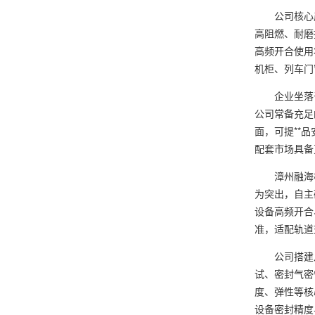
公司核心产
高阻燃、耐磨
高频开合使用
机柜、列车门
企业坐落于
公司常备充足
面，可提**
配套市场具备
漳州融海橡塑
为突出，自主
设备高频开合
准，适配轨道
公司搭建从
试、密封气密
度、弹性等核
设备密封精度