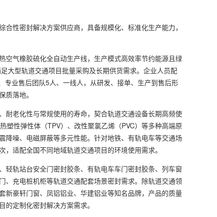
综合性密封解决方案供应商，具备规模化、标准化生产能力，
热空气橡胶硫化全自动生产线，生产模式高效率节约能源且绿
满足大型轨道交通项目批量采购及长期供货需求。企业人员配
人、专业售后团队5人、一线人，从研发、接单、生产到售后形
保质落地。
、耐老化性与常规使用的寿命，契合轨道交通设备长期高频使
热塑性弹性体（TPV）、改性聚氯乙烯（PVC）等多种高端原
震降噪、电磁屏蔽等多元性能。针对地铁、有轨电车等交通场
次，适配全国不同地域轨道交通项目的环境使用需求。
、轻轨站台安全门密封胶条、有轨电车车门密封胶条、列车窗
门、充电桩机柜等轨道交通配套场景密封需求。除轨道交通领
套新豪轩门窗、凤铝铝业、华建铝业等知名品牌，产品的质量
目的定制化密封解决方案需求。