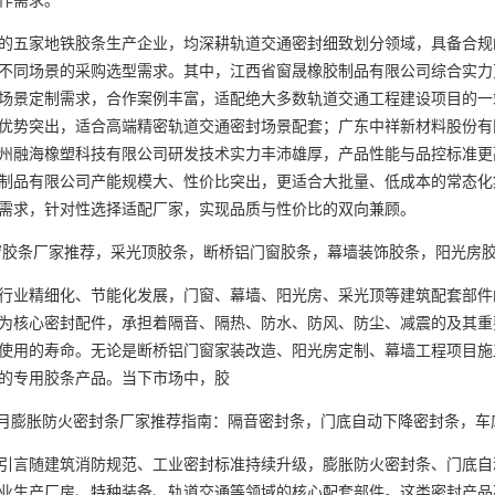
五家地铁胶条生产企业，均深耕轨道交通密封细致划分领域，具备合规
不同场景的采购选型需求。其中，江西省窗晟橡胶制品有限公司综合实力
场景定制需求，合作案例丰富，适配绝大多数轨道交通工程建设项目的一
优势突出，适合高端精密轨道交通密封场景配套；广东中祥新材料股份有
州融海橡塑科技有限公司研发技术实力丰沛雄厚，产品性能与品控标准更
制品有限公司产能规模大、性价比突出，更适合大批量、低成本的常态化
需求，针对性选择适配厂家，实现品质与性价比的双向兼顾。
胶条厂家推荐，采光顶胶条，断桥铝门窗胶条，幕墙装饰胶条，阳光房
业精细化、节能化发展，门窗、幕墙、阳光房、采光顶等建筑配套部件
为核心密封配件，承担着隔音、隔热、防水、防风、防尘、减震的及其重
使用的寿命。无论是断桥铝门窗家装改造、阳光房定制、幕墙工程项目施
的专用胶条产品。当下市场中，胶
月膨胀防火密封条厂家推荐指南：隔音密封条，门底自动下降密封条，车
言随建筑消防规范、工业密封标准持续升级，膨胀防火密封条、门底自
业生产厂房、特种装备、轨道交通等领域的核心配套部件。这类密封产品