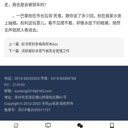
走，我也是会被锁车的！
，一巴掌拍在市长后背:死鬼，跟你说了多少回，别在我家沙发
上抽烟。权利这玩意儿，看不见摸不着，却像水底下的暗潮，悄然
无声就把人卷进去。
上一篇 : 标书密封条格局样本doc
下一篇 : 活跃做好冰雪气候安全管理工作
电话：0519-82233525 传真：0519-83360789
P.C：213100
邮箱：suxiang2018@163.com
地址：常州市武进区横山桥镇省庄路61号
Copyright © 2012-2020 手机yy易游 版权所有
备案号：苏ICP备2023011727