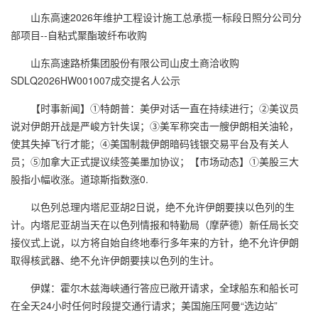
山东高速2026年维护工程设计施工总承揽一标段日照分公司分
部项目--自粘式聚酯玻纤布收购
山东高速路桥集团股份有限公司山皮土商洽收购
SDLQ2026HW001007成交提名人公示
【时事新闻】①特朗普：美伊对话一直在持续进行；②美议员
说对伊朗开战是严峻方针失误；③美军称突击一艘伊朗相关油轮，
使其失掉飞行才能；④美国制裁伊朗暗码钱银交易平台及有关人
员；⑤加拿大正式提议续签美墨加协议；【市场动态】①美股三大
股指小幅收涨。道琼斯指数涨0.
以色列总理内塔尼亚胡2日说，绝不允许伊朗要挟以色列的生
计。内塔尼亚胡当天在以色列情报和特勤局（摩萨德）新任局长交
接仪式上说，以方将自始自终地奉行多年来的方针，绝不允许伊朗
取得核武器、绝不允许伊朗要挟以色列的生计。
伊媒：霍尔木兹海峡通行答应已敞开请求，全球船东和船长可
在全天24小时任何时段提交通行请求；美国施压阿曼“选边站”