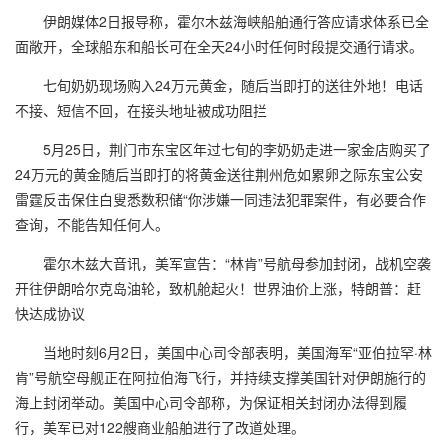
伊朗媒体2日报导称，霍尔木兹海峡船舶通行答应请求体系已全
面敞开，全球船东和船长可在全天24小时任何时段提交通行请求。
七旬奶奶现场购入24万元黄金，随后当即打的送往外地！电话
不接、短信不回，在接头地址被成功阻拦
5月25日，荆门市东宝区年过七旬的李奶奶走进一家金店购买了
24万元的黄金随后当即打的将黄金送往荆州危如累卵之际东宝公安
雷霆反击保住白叟悉数积储“你涉嫌一同违法犯罪案件，有必要合作
查询，不能告知任何人。
霍尔木兹大音讯，美军宣告：“林肯”号航母参加封闭，战机空袭
开往伊朗哈尔克岛油轮，致机舱起火！世界油价上涨，特朗普：赶
快达成协议
当地时刻6月2日，美国中心司令部表明，美国海军“亚伯拉罕·林
肯”号航空母舰正在阿拉伯海飞行，并持续支撑美国针对伊朗施行的
海上封闭举动。美国中心司令部称，为保证相关封闭办法得到履
行，美军已对122艘商业船舶进行了改道处理。