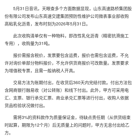
5月31日音讯，天眼查多个方面数据显现，山东高速路桥集团股
份有限公司发布山东高速交建集团预防性维护公司微表事业部收购
高粘乳化沥青，发布时刻为2026年5月31日。
此次收购清单仅有一种物料，即改性乳化沥青（精密抗滑施工
专用），收购量为31吨。
报价需报含税价，发票要包含运费，报价也需包含运费，不允
许对询价单部分物料报价，不允许供货商报价可改数量。发票要求
为增值税专票，且需一般纳税人开具。
交易方法为账期付出，在收货后360天内完结付款。付出方法包
含网商银行融易收（对公转账）和线下付出。此外，甲方可采用电
汇、支票、银行承兑汇票、商业承兑汇票等进行付出，收购人依据
货品检验状况做付出。
需将3%的资料款作为质量保证金，待缺点责任期（从供货结束
时起算，期限为12个月）后无质量上的问题时，甲方无息付出给乙
方。