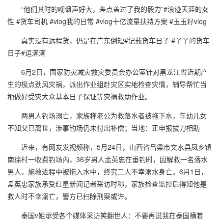
“他们其时的嘲讽声好大，差点盖过了我的毅力”#浪迹天涯的女
性 #货车司机 #vlog我的日常 #vlog十亿流量扶持方案 #玉玉籽vlog
真实没有远程货，仍是在广东倒短#记载货车日子 #丫丫的货车
日子#运满满
6月2日，国家防灾减灾救灾委员会办公室针对黑龙江省近期产
生的极点劲风灾祸，派出作业组赴灾区实地检查灾情，辅导帮忙当
地做好受灾大众基本日子保证等灾祸救助作业。
两男人钓场溺亡，家族称老公为救落水者被拖下水，年幼儿女
不知父已离世，涉事钓场仍未付出补偿；当地：正申报拔刀相助
近来，有网友发视频称，5月24日，山西省吕梁市文水县凤乡镇
南徐村一收费钓场内，36岁男人孟英忠在垂钓时，因解救一名落水
男人，施救进程中被拖入水中，终究二人不幸溺水身亡。6月1日，
孟英忠家族承受红星新闻记者采访时称，家族检查监控后得知他是
救人时不幸溺亡，警方已扫除刑案或许。
泰国v姐承受各个媒体采访笑翻世人：不要再说我在泰国横着