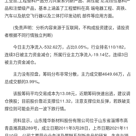
工业丝;工程塑料产品分为共聚系列新产品、高性能 尼龙改性基料产
品和注塑级产品，基本上涵盖了工程塑料在高 端电器工程、高铁、
汽车以及航空飞行器以及三体打印发动机 部件等应用方面。
(免责声明：分析内容来源于互联网，不构成投资建议，请投资
者根据不同行情独立判断)
今日主力净流入-532.62万，占比0.05%，行业排名110/182，
连续3日被主力资金减仓；所属行业主力净流入-19.14亿，连续3日
被主力资金减仓。
主力没有控盘，筹码分布非常分散，主力成交额4649.66万，占
总成交额的3.99%。
该股筹码平均交易成本为13.08元，近期筹码快速出逃，建议调
仓换股；目前股价靠近支撑位11.32，注意支撑位处反弹，若跌破支
撑位则可能会开启一波下跌行情。
资料显示，山东隆华新材料股份有限公司位于山东省淄博市高
青县潍高路289号，成立日期2011年3月28日，上市日期2021年11
月10日，公司主要营业业务涉及聚醚系列新产品的研发、生产与销