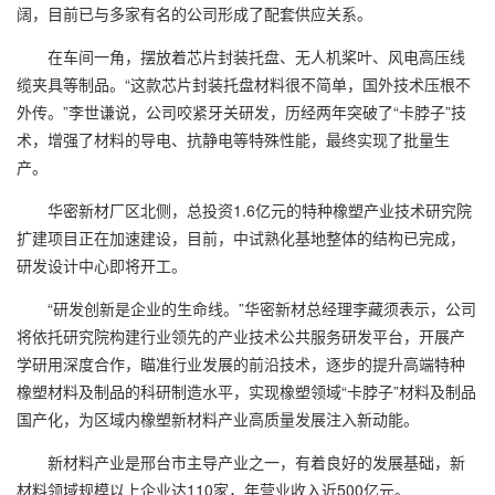
阔，目前已与多家有名的公司形成了配套供应关系。
在车间一角，摆放着芯片封装托盘、无人机桨叶、风电高压线
缆夹具等制品。“这款芯片封装托盘材料很不简单，国外技术压根不
外传。”李世谦说，公司咬紧牙关研发，历经两年突破了“卡脖子”技
术，增强了材料的导电、抗静电等特殊性能，最终实现了批量生
产。
华密新材厂区北侧，总投资1.6亿元的特种橡塑产业技术研究院
扩建项目正在加速建设，目前，中试熟化基地整体的结构已完成，
研发设计中心即将开工。
“研发创新是企业的生命线。”华密新材总经理李藏须表示，公司
将依托研究院构建行业领先的产业技术公共服务研发平台，开展产
学研用深度合作，瞄准行业发展的前沿技术，逐步的提升高端特种
橡塑材料及制品的科研制造水平，实现橡塑领域“卡脖子”材料及制品
国产化，为区域内橡塑新材料产业高质量发展注入新动能。
新材料产业是邢台市主导产业之一，有着良好的发展基础，新
材料领域规模以上企业达110家，年营业收入近500亿元。