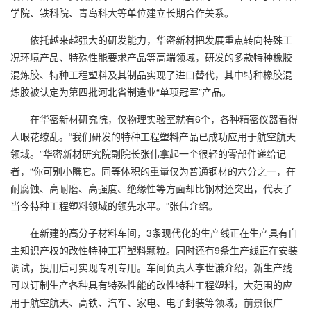
学院、铁科院、青岛科大等单位建立长期合作关系。
依托越来越强大的研发能力，华密新材把发展重点转向特殊工
况环境产品、特殊性能要求产品等高端领域，研发的多款特种橡胶
混炼胶、特种工程塑料及其制品实现了进口替代，其中特种橡胶混
炼胶被认定为第四批河北省制造业“单项冠军”产品。
在华密新材研究院，仅物理实验室就有6个，各种精密仪器看得
人眼花缭乱。“我们研发的特种工程塑料产品已成功应用于航空航天
领域。”华密新材研究院副院长张伟拿起一个很轻的零部件递给记
者，“你可别小瞧它。同等体积的重量仅为普通钢材的六分之一，在
耐腐蚀、高耐磨、高强度、绝缘性等方面却比钢材还突出，代表了
当今特种工程塑料领域的领先水平。”张伟介绍。
在新建的高分子材料车间，3条现代化的生产线正在生产具有自
主知识产权的改性特种工程塑料颗粒。同时还有9条生产线正在安装
调试，投用后可实现专机专用。车间负责人李世谦介绍，新生产线
可以订制生产各种具有特殊性能的改性特种工程塑料，大范围的应
用于航空航天、高铁、汽车、家电、电子封装等领域，前景很广