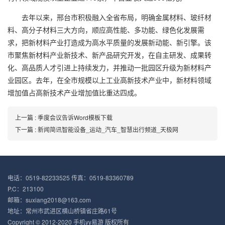
去年以来，邢台市积极融入全省布局，明确金属材料、玻纤材
料、高分子材料三大方向，顺应高性能、多功能、绿色化发展需
求，把新材料产业打造成为高水平质量的发展新动能、新引擎。该
市聚焦新材料产业新技术、新产品研究开发，在自主研发、成果转
化、高品质人才引进上持续发力，并推动一批园区升级为新材料产
业园区。去年，在全市规模以上工业高新技术产业中，新材料领域
增加值占高新技术产业增加值比重达四成。
上一篇 : 季度会议告诉Word模板下载
下一篇 : 新闻简讯智能设备_运动_汽车_智慧出行频道_天极网
电话：0519-82233525 传真：0519-83360789
P.C：213100
邮箱：suxiang2018@163.com
地址：常州市武进区横山桥镇省庄路61号
Copyright © 2012-2020 手机yy易游 版权所有