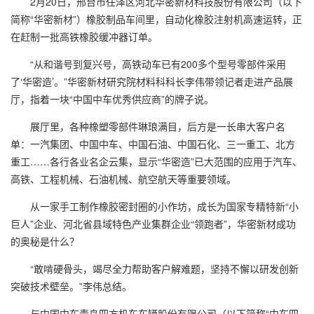
2月20日，邢台市任泽区河北华密新材科技股份有限公司（以下
简称“华密新材”）橡胶制品车间里，自动化橡胶注射机高速运转，正
在赶制一批高铁橡胶缓冲器订单。
“从和谐号到复兴号，高铁动车已有200多个型号零部件采用
了‘华密造’。”华密新材研究院材料科科长李伟带领记者走进产品展
厅，指着一块“中国中车优秀供应商”的牌子说。
展厅里，各种橡塑零部件琳琅满目，后方是一长串大客户名
单：一汽集团、中国中车、中国石油、中国石化、三一重工、北方
重工……各行各业名企云集，显示“华密造”已大范围的应用于汽车、
高铁、工程机械、石油机械、航空航天等重要领域。
从一家手工制作橡胶密封圈的小作坊，成长为国家专精特新“小
巨人”企业、河北省县域特色产业集群企业“领跑者”，华密新材成功
的奥秘是什么？
“敢啃硬骨头，竭尽全力帮助客户解难题，坚持不懈以研发创新
突破技术壁垒。”李伟总结。
与中国中车青岛四方机车车辆股份有限公司（以下简称“中车四