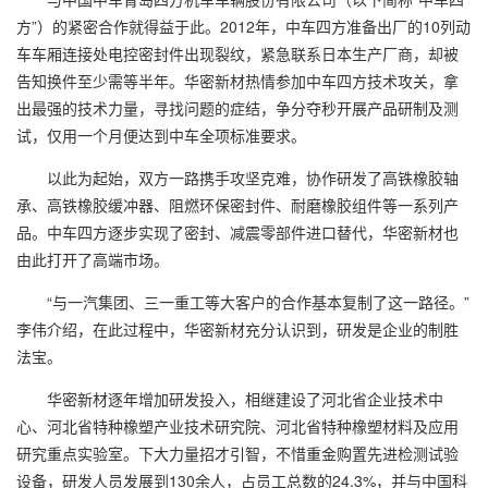
方”）的紧密合作就得益于此。2012年，中车四方准备出厂的10列动
车车厢连接处电控密封件出现裂纹，紧急联系日本生产厂商，却被
告知换件至少需等半年。华密新材热情参加中车四方技术攻关，拿
出最强的技术力量，寻找问题的症结，争分夺秒开展产品研制及测
试，仅用一个月便达到中车全项标准要求。
以此为起始，双方一路携手攻坚克难，协作研发了高铁橡胶轴
承、高铁橡胶缓冲器、阻燃环保密封件、耐磨橡胶组件等一系列产
品。中车四方逐步实现了密封、减震零部件进口替代，华密新材也
由此打开了高端市场。
“与一汽集团、三一重工等大客户的合作基本复制了这一路径。”
李伟介绍，在此过程中，华密新材充分认识到，研发是企业的制胜
法宝。
华密新材逐年增加研发投入，相继建设了河北省企业技术中
心、河北省特种橡塑产业技术研究院、河北省特种橡塑材料及应用
研究重点实验室。下大力量招才引智，不惜重金购置先进检测试验
设备，研发人员发展到130余人，占员工总数的24.3%，并与中国科